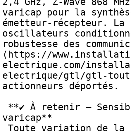
2,4 GHz, Z-Wave 868 MHz
varicap pour la synthès
émetteur-récepteur. La 
oscillateurs conditionn
robustesse des communic
(https://www.installati
electrique.com/installa
electrique/gtl/gtl-tout
actionneurs déportés.

 **✔ À retenir — Sensibilité au bruit de la 
varicap**

 Toute variation de la tension de commande (bruit, 