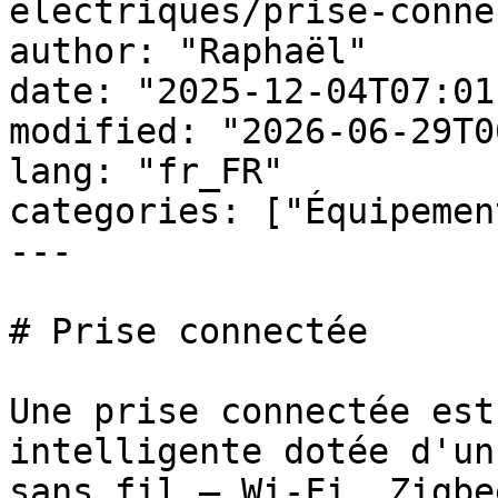
electriques/prise-conne
author: "Raphaël"

date: "2025-12-04T07:01
modified: "2026-06-29T0
lang: "fr_FR"

categories: ["Équipemen
---

# Prise connectée

Une prise connectée est
intelligente dotée d'un
sans fil — Wi-Fi, Zigbe