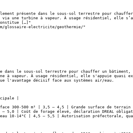
lement présente dans le sous-sol terrestre pour chauffer
 via une turbine à vapeur. À usage résidentiel, elle s’a
onstitue […]"

m/glossaire-electricite/geothermie/"

e dans le sous-sol terrestre pour chauffer un bâtiment, 
ne à vapeur. À usage résidentiel, elle s'appuie quasi ex
ue l'avantage décisif face aux systèmes air/eau.

cipale |

face 300-500 m² | 3,5 – 4,5 | Grande surface de terrain 
 – 5,0 | Coût de forage élevé, déclaration DREAL obligat
eau 10-14°C | 4,5 – 5,5 | Autorisation préfectorale, qua