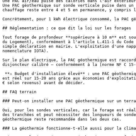
Une PAC air/eau puise des calories dans l'air extérieur
Une PAC géothermique sur sonde verticale puise dans un 
chauffage reste entre 4 et 5 en permanence, y compris l
Concrètement, pour 1 kWh électrique consommé, la PAC gé
## Réglementation : ce que dit la loi sur les forages

Tout forage de profondeur **supérieure à 10 m** est sou
du Logement), conformément à l'article L.411-1 du Code 
simple déclaration en mairie. L'exploitation d'une napp
nomenclature IOTA).

Sur le plan électrique, la PAC géothermique est raccord
disjoncteur calibré — conformément à la [norme NF C 15-
 **⚠ Budget d'installation élevé** : une PAC géothermique sur sonde verticale revient à 15 000-30 000 € contre 5 000-12 000 € pour une PAC air/eau. L'amortissement 
est réel sur 15-20 ans grâce aux économies d'exploitati
€ selon revenus) avant de décider. 

## FAQ terrain

### Peut-on installer une PAC géothermique sur un terra
Oui, pour les sondes verticales, car le forage est réal
des tranchées et peut nécessiter des longueurs de sonde
géothermique reste recommandée dans les deux cas.

### La géothermie fonctionne-t-elle aussi pour la clima