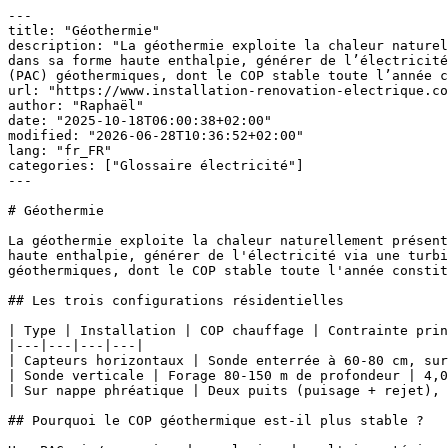
---

title: "Géothermie"

description: "La géothermie exploite la chaleur naturel
dans sa forme haute enthalpie, générer de l’électricité
(PAC) géothermiques, dont le COP stable toute l’année c
url: "https://www.installation-renovation-electrique.co
author: "Raphaël"

date: "2025-10-18T06:00:38+02:00"

modified: "2026-06-28T10:36:52+02:00"

lang: "fr_FR"

categories: ["Glossaire électricité"]

---

# Géothermie

La géothermie exploite la chaleur naturellement présent
haute enthalpie, générer de l'électricité via une turbi
géothermiques, dont le COP stable toute l'année constit
## Les trois configurations résidentielles

| Type | Installation | COP chauffage | Contrainte prin
|---|---|---|---|

| Capteurs horizontaux | Sonde enterrée à 60-80 cm, sur
| Sonde verticale | Forage 80-150 m de profondeur | 4,0
| Sur nappe phréatique | Deux puits (puisage + rejet), 
## Pourquoi le COP géothermique est-il plus stable ?
