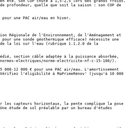
en été. Son COP chute à 1,5-2,5 lors des grands froids. 
de profondeur, quelle que soit la saison : son COP de 
 pour une PAC air/eau en hiver.

ion Régionale de l'Environnement, de l'Aménagement et 
 pour une sonde géothermique efficace) nécessite une 
de la loi sur l'eau (rubrique 1.1.2.0 de la 
édié, section câble adaptée à la puissance absorbée, 
normes-electriques/norme-electricite-nf-c-15-100/).

Vérifiez l'éligibilité à MaPrimeRénov' (jusqu'à 10 000 
r les capteurs horizontaux, la pente complique la pose 
Une étude de sol préalable par un bureau d'études 