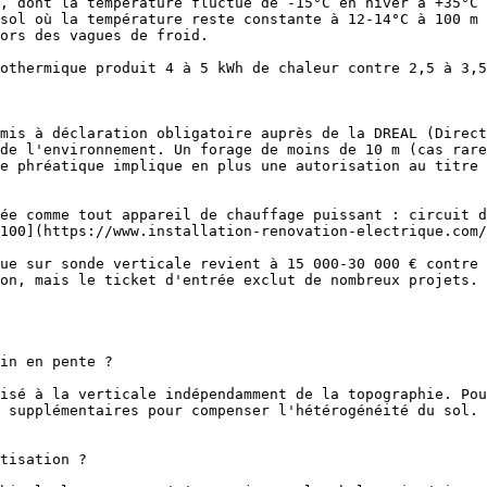
, dont la température fluctue de -15°C en hiver à +35°C 
sol où la température reste constante à 12-14°C à 100 m 
ors des vagues de froid.

othermique produit 4 à 5 kWh de chaleur contre 2,5 à 3,5
mis à déclaration obligatoire auprès de la DREAL (Direct
de l'environnement. Un forage de moins de 10 m (cas rare
e phréatique implique en plus une autorisation au titre 
ée comme tout appareil de chauffage puissant : circuit d
100](https://www.installation-renovation-electrique.com/
on, mais le ticket d'entrée exclut de nombreux projets. 
in en pente ?

isé à la verticale indépendamment de la topographie. Pou
 supplémentaires pour compenser l'hétérogénéité du sol. 
tisation ?
