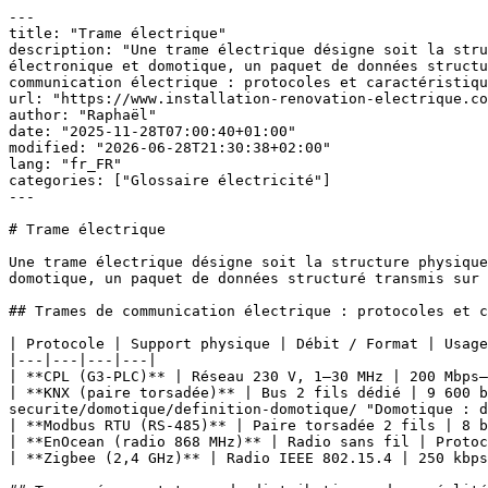
---

title: "Trame électrique"

description: "Une trame électrique désigne soit la stru
électronique et domotique, un paquet de données structu
communication électrique : protocoles et caractéristiqu
url: "https://www.installation-renovation-electrique.co
author: "Raphaël"

date: "2025-11-28T07:00:40+01:00"

modified: "2026-06-28T21:30:38+02:00"

lang: "fr_FR"

categories: ["Glossaire électricité"]

---

# Trame électrique

Une trame électrique désigne soit la structure physique
domotique, un paquet de données structuré transmis sur 
## Trames de communication électrique : protocoles et c
| Protocole | Support physique | Débit / Format | Usage
|---|---|---|---|

| **CPL (G3-PLC)** | Réseau 230 V, 1–30 MHz | 200 Mbps–
| **KNX (paire torsadée)** | Bus 2 fils dédié | 9 600 b
securite/domotique/definition-domotique/ "Domotique : d
| **Modbus RTU (RS-485)** | Paire torsadée 2 fils | 8 b
| **EnOcean (radio 868 MHz)** | Radio sans fil | Protoc
| **Zigbee (2,4 GHz)** | Radio IEEE 802.15.4 | 250 kbps