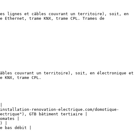
es lignes et câbles couvrant un territoire), soit, en 
e Ethernet, trame KNX, trame CPL. Trames de 
âbles couvrant un territoire), soit, en électronique et 
e KNX, trame CPL.

|

installation-renovation-electrique.com/domotique-
ectrique"), GTB bâtiment tertiaire |

omates |

) |

e bas débit |
