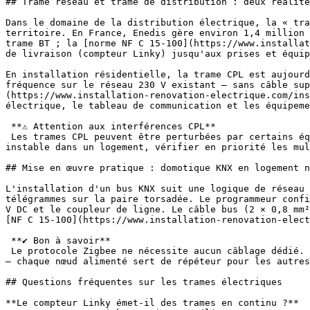
## Trame réseau et trame de distribution : deux réalité
Dans le domaine de la distribution électrique, la « tra
territoire. En France, Enedis gère environ 1,4 million 
trame BT ; la [norme NF C 15-100](https://www.installat
de livraison (compteur Linky) jusqu'aux prises et équip
En installation résidentielle, la trame CPL est aujourd
fréquence sur le réseau 230 V existant — sans câble sup
(https://www.installation-renovation-electrique.com/ins
électrique, le tableau de communication et les équipeme
 **⚠ Attention aux interférences CPL**

 Les trames CPL peuvent être perturbées par certains équipements (variateurs de lumière, alimentations à découpage bon marché, filtres réseau). Si un réseau CPL est 
instable dans un logement, vérifier en priorité les mul
## Mise en œuvre pratique : domotique KNX en logement n
L'installation d'un bus KNX suit une logique de réseau 
télégrammes sur la paire torsadée. Le programmeur confi
V DC et le coupleur de ligne. Le câble bus (2 × 0,8 mm²
[NF C 15-100](https://www.installation-renovation-elect
 **✔ Bon à savoir**

 Le protocole Zigbee ne nécessite aucun câblage dédié. Il fonctionne sur batterie ou sur secteur (avec module d'alimentation) et crée un réseau maillé automatiquement 
— chaque nœud alimenté sert de répéteur pour les autres
## Questions fréquentes sur les trames électriques

**Le compteur Linky émet-il des trames en continu ?**
