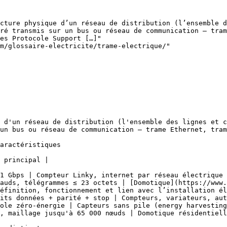
cture physique d’un réseau de distribution (l’ensemble d
ré transmis sur un bus ou réseau de communication — tram
es Protocole Support […]"

m/glossaire-electricite/trame-electrique/"

 d'un réseau de distribution (l'ensemble des lignes et c
un bus ou réseau de communication — trame Ethernet, tram
aractéristiques

 principal |

1 Gbps | Compteur Linky, internet par réseau électrique 
auds, télégrammes ≤ 23 octets | [Domotique](https://www.
éfinition, fonctionnement et lien avec l’installation él
its données + parité + stop | Compteurs, variateurs, aut
ole zéro-énergie | Capteurs sans pile (energy harvesting
, maillage jusqu'à 65 000 nœuds | Domotique résidentiell