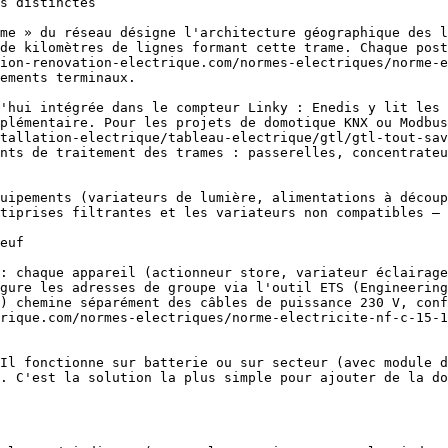
s distinctes

me » du réseau désigne l'architecture géographique des l
de kilomètres de lignes formant cette trame. Chaque post
ion-renovation-electrique.com/normes-electriques/norme-e
ements terminaux.

'hui intégrée dans le compteur Linky : Enedis y lit les 
plémentaire. Pour les projets de domotique KNX ou Modbus
tallation-electrique/tableau-electrique/gtl/gtl-tout-sav
nts de traitement des trames : passerelles, concentrateu
tiprises filtrantes et les variateurs non compatibles — 
euf

: chaque appareil (actionneur store, variateur éclairage
gure les adresses de groupe via l'outil ETS (Engineering
) chemine séparément des câbles de puissance 230 V, conf
rique.com/normes-electriques/norme-electricite-nf-c-15-1
. C'est la solution la plus simple pour ajouter de la dom