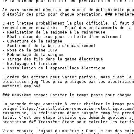
## La méthode pour calculer une prestation en électrici
Je vais surement dévoiler un secret de polichinelle pou
d'établir des prix pour chaque prestation. ### Première
C'est l'étape probablement la plus difficile. Il faut d
rénovation en encastré: - Tracé des emplacements de la 
- Réalisation de la saignée à la rainureuse

- Réalisation du trou pour la boite d'encastrement

- Ouverture de la saignée

- Scellement de la boite d'encastrement

- Pose de la gaine ICTA

- Rebouchage de la saignée

- Tirage des fils dans la gaine électrique

- Nettoyage et finition

- installation de l'appareillage électrique

L'ordre des actions peut varier parfois, mais c'est le 
electricien.jpg "Les prix pratiqués par les électricien
matériel employé

### Deuxième étape: Estimer le temps passé pour chaque 
La seconde étape consiste à venir chiffrer le temps pas
brique](https://installation-renovation-electrique.com/
rainureuse, la réalisation d'une saignée complète prend
total. C'est une étape cruciale qui demande quelques aj
prestation ### Troisième étape pour calculer les tarifs
Vient ensuite l'ajout du matériel: Dans le cas des calc