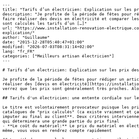
---

title: "Tarifs d’un électricien: Explication sur les pr
description: "Je profite de la période de fêtes pour ré
faire réaliser des devis en électricité et comparer les
sont calculés les tarifs d’un […]"

url: "https://www.installation-renovation-electrique.co
explication/"

author: "Guillaume"

date: "2015-12-28T05:40:47+01:00"

modified: "2026-07-03T08:31:14+02:00"

lang: "fr_FR"

categories: ["Meilleurs artisan électricien"]

---

# Tarifs d’un électricien: Explication sur les prix des
Je profite de la période de fêtes pour rédiger un artic
réaliser des [devis en électricité](https://installatio
verrez que les prix sont généralement très proches. Alo
## Tarifs d'un électricien: une entente cordiale sur le
Le titre est volontairement provocateur puisque les pri
catalogues de "prix calculés" (ca existe vraiment et ça
imputer au final au client**. Deux critères intervienne
qui déterminera une grande partie du prix final

- **Le coût du matériel:** Le prix du matériel en élect
même, vous vous en rendrez compte rapidement
