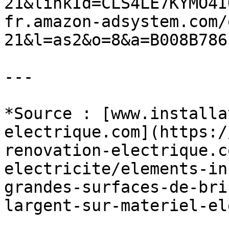
21&linkId=CLS4LE7KYMO4I
fr.amazon-adsystem.com/
21&l=as2&o=8&a=B008B786P
---

*Source : [www.installa
electrique.com](https:/
renovation-electrique.c
electricite/elements-in
grandes-surfaces-de-bri