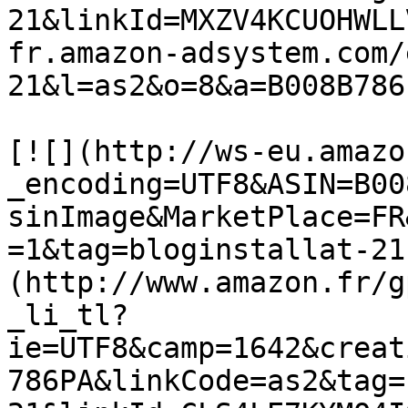
21&linkId=MXZV4KCUOHWLL
fr.amazon-adsystem.com/
21&l=as2&o=8&a=B008B786
[![](http://ws-eu.amazo
_encoding=UTF8&ASIN=B00
sinImage&MarketPlace=FR
=1&tag=bloginstallat-21
(http://www.amazon.fr/g
_li_tl?
ie=UTF8&camp=1642&creat
786PA&linkCode=as2&tag=