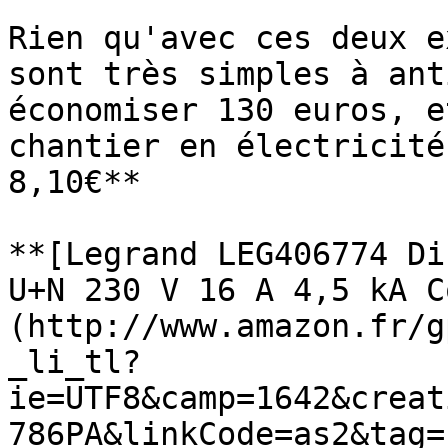
Rien qu'avec ces deux e
sont très simples à ant
économiser 130 euros, e
chantier en électricité
8,10€**

**[Legrand LEG406774 Di
U+N 230 V 16 A 4,5 kA C
(http://www.amazon.fr/g
_li_tl?
ie=UTF8&camp=1642&creat
786PA&linkCode=as2&tag=