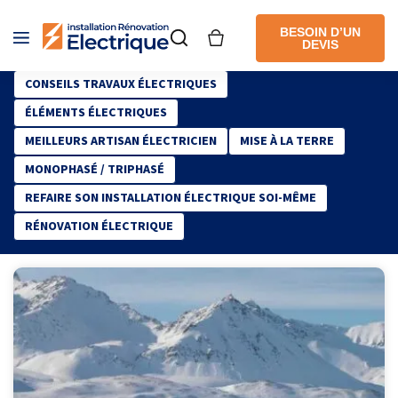
Conseils en Électricité
BESOIN D’UN
DEVIS
CONSEILS TRAVAUX ÉLECTRIQUES
ÉLÉMENTS ÉLECTRIQUES
MEILLEURS ARTISAN ÉLECTRICIEN
MISE À LA TERRE
MONOPHASÉ / TRIPHASÉ
REFAIRE SON INSTALLATION ÉLECTRIQUE SOI-MÊME
RÉNOVATION ÉLECTRIQUE