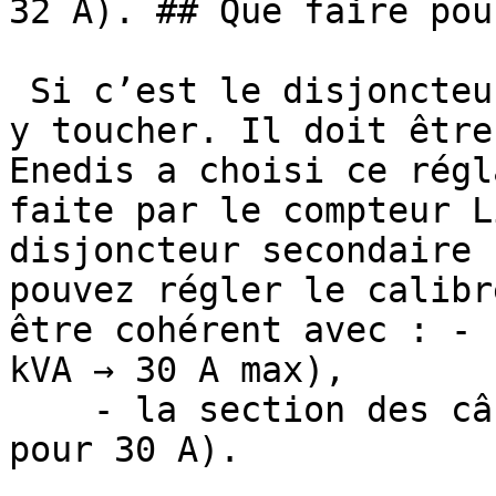
32 A). ## Que faire pou
 Si c’est le disjoncteur Enedis (plombé) → Ne pas 
y toucher. Il doit être
Enedis a choisi ce régl
faite par le compteur L
disjoncteur secondaire 
pouvez régler le calibr
être cohérent avec : - 
kVA → 30 A max),

    - la section des câbles (ex. : 10 mm² → OK 
pour 30 A).
