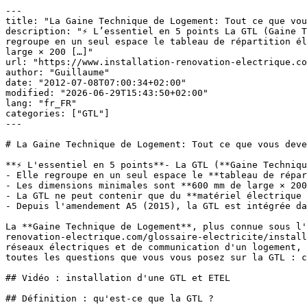
---
title: "La Gaine Technique de Logement: Tout ce que vous devez savoir sur la GTL"
description: "⚡ L’essentiel en 5 points La GTL (Gaine Technique de Logement) est obligatoire dans tous les locaux d’habitation neufs selon la norme NF C 15-100. Elle regroupe en un seul espace le tableau de répartition électrique, le tableau de communication et le disjoncteur de branchement. Les dimensions minimales sont 600 mm de large × 200 […]"
url: "https://www.installation-renovation-electrique.com/installation-electrique/tableau-electrique/gtl/gtl-tout-savoir/"
author: "Guillaume"
date: "2012-07-08T07:00:34+02:00"
modified: "2026-06-29T15:43:50+02:00"
lang: "fr_FR"
categories: ["GTL"]
---

# La Gaine Technique de Logement: Tout ce que vous devez savoir sur la GTL

**⚡ L'essentiel en 5 points**- La GTL (**Gaine Technique de Logement**) est obligatoire dans tous les locaux d'habitation neufs selon la norme NF C 15-100.
- Elle regroupe en un seul espace le **tableau de répartition électrique, le tableau de communication et le disjoncteur de branchement**.
- Les dimensions minimales sont **600 mm de large × 200 mm de profondeur** (450×150 pour les logements ≤ 35m²), du sol au plafond.
- La GTL ne peut contenir que du **matériel électrique et électronique** — aucune canalisation d'eau, de gaz ou de ventilation.
- Depuis l'amendement A5 (2015), la GTL est intégrée dans un volume plus large appelé **ETEL** (Espace Technique Electrique du Logement).

La **Gaine Technique de Logement**, plus connue sous l'acronyme GTL, est un élément incontournable de toute [installation électrique](https://www.installation-renovation-electrique.com/glossaire-electricite/installation-electrique-2/ "Installation électrique") neuve. Elle centralise toutes les arrivées et départs des réseaux électriques et de communication d'un logement, permettant une installation propre, sécurisée et facile à maintenir. Dans cet article complet, je réponds à toutes les questions que vous vous posez sur la GTL : contenu obligatoire, dimensions, emplacement, réalisation et matériaux autorisés.

## Vidéo : installation d'une GTL et ETEL

## Définition : qu'est-ce que la GTL ?

La Gaine Technique de Logement est un volume vertical dédié qui regroupe l'ensemble des arrivées et départs des réseaux électriques et de communication d'une habitation. Elle est obligatoire dans tous les logements neufs et dans les rénovations complètes avec redistribution des cloisons.

Depuis l'amendement A5 de la norme [NF C 15-100](https://www.installation-renovation-electrique.com/normes-electriques/norme-electricite-nf-c-15-100/nouvelle-version-norme-nf-c15-100-2025/ "La nouvelle version de la norme NF C15-100") (27 juin 2015), la GTL est intégrée dans un volume plus large : l'**ETEL (Espace Technique Electrique du Logement)**, qui inclut également la gaine de réservation pour les futurs réseaux. La GTL reste cependant le terme le plus couramment utilisé sur les chantiers.

## Matériel pour réaliser votre GTL

| Équipement | Caractéristiques | Budget |
|---|---|---|
| Goulotte GTL prefabriquée | Legrand/Schneider, largeur 600mm, du sol au plafond | 100-300 € |
| [Tableau de répartition](https://www.installation-renovation-electrique.com/installation-electrique/tableau-electrique/tableau/concevoir-le-tableau-electrique/ "Réaliser le tableau de répartition électrique") électrique | Hager/Schneider, à intégrer dans la GTL | 30-150 € |
| Tableau de communication RJ45/TV | DTI + prises RJ45 + prise TV | 40-120 € |
| 2 prises 16A encastrées GTL | Obligatoires dans la GTL | 10-25 € |
| Plinthe et couvercle GTL | Finition pour la partie inférieure | 20-50 € |

[🛒 Voir les GTL prefabriquées sur Amazon](https://www.amazon.fr/s?k=gaine+technique+logement+GTL+legrand+schneider&tag=bloginstallat-21)

## Contenu obligatoire de la GTL

Contenu obligatoire de la Gaine Technique de LogementContenu obligatoire de la GTL Norme NF C 15-100 amendement A5 1 Tableau de répartition électrique principal Contient les disjoncteurs et interrupteurs différentiels de l'installation 2 Tableau de communication (RJ45, TV, telephonie) DTI telephonique + prises RJ45 + distribution TV satellite 3 2 prises de courant 16A (2P+T) Obligatoires pour alimenter le matériel de communication et [domotique](https://www.installation-renovation-electrique.com/domotique-securite/domotique/definition-domotique/ "Domotique : définition, fonctionnement et lien avec l’installation électrique")4 Panneau de contrôle (si inclus dans la GTL) Contient le [disjoncteur](https://www.installation-renovation-electrique.com/glossaire-electricite/composants-electriques/disjoncteur/ "Disjoncteur") de branchement AGCP et le compteur électrique 5 Applications de communication (TV, internet, domotique) Optionnel selon le logement : box internet, concentrateur domotique... installation-renovation-electrique.com — NF C 15-100 Contenu obligatoire de la Gaine Technique de Logement selon NF C 15-100## Règles générales de la GTL (NF C 15-100)

- Le panneau de contrôle et les tableaux doivent être **accessibles et placés dans des locaux non humides et non poussiéreux**.
- Le dispositif de coupure d'urgence doit être situé entre **1 m et 1,80 m du sol fini** (1,30 m max pour locaux PMR).
- Les appareils de protection sont situés entre **1 m et 1,80 m**. Si la GTL est fermée, l'axe de la rangée la plus basse doit être à minimum 50 cm du sol.
- La GTL est **obligatoire dans tous les locaux d'habitation** neufs.
- La GTL est **exclusivement réservée** au matériel électrique et électronique.
- En rénovation, la GTL n'est exigée qu'en cas de **rénovation totale avec redistribution des cloisons**.

## Emplacement de la GTL

La GTL doit être positionnée :

- À l'**intérieur du logement**, à proximité d'une entrée principale ou annexe
- Dans un **garage ou local annexe** (si accessible directement depuis l'habitation si la GTL contient le disjoncteur de branchement)

La GTL ne doit pas être dans l'axe des poutres, pour ne pas gêner les évacuations des départs et arrivées vers le haut ou le bas. L'accès par clé est interdit (la GTL doit toujours pouvoir être ouverte sans outil spécial par les services d'urgence ou Enedis).

## Dimensions minimales de la GTL

| Surface du logement | Largeur min. | Profondeur min. | Hauteur |
|---|---|---|---|
| Logement > 35 m² | **600 mm** | **200 mm** | Sol au plafond |
| Logement ≤ 35 m² | **450 mm** | **150 mm** | Sol au plafond |

## Organisation interne de la GTL

- Les **réseaux de puissance et de communication doivent circuler dans des compartiments de goulottes distincts**. Les croisements doivent être réalisés à 90° et sans boucle.
- La distance entre les bornes du compteur et le tableau de répartition doit être d'au moins **3 cm** (paroi isolante) ou **8 cm** (paroi non isolante).
- La liaison entre les barrettes de terre du tableau électrique et du tableau de communication doit être **inférieure à 50 cm et de section minimale 6mm²**.
- Les équipements de communication sont implantés en dessous de 1,10 m ou au-dessus de 1,80 m, avec une réservation de 35 cm en largeur et 18 cm en profondeur.
- La fermeture de la GTL par une clé est **interdite**.

## Réalisation de la GTL

- La GTL peut être réalisée en **bois, PVC, maçonnée** ou à partir d'une goulotte prefabriquée du commerce.
- Les parois internes doivent être **planes, sans décrochement** et sans obstacle.
- La GTL peut être encastrée, semi-encastrée ou en **saillie**.
- L'épaisseur des parois doit être suffisante pour permettre la fixation de tout le matériel.

**Conseil :** si vous souhaitez réaliser une GTL en saillie, les solutions prefabriquées du commerce (Legrand Drivia, Schneider) représentent une excellente option. Comparez les prix sur Amazon et ManoMano — les écarts peuvent être significatifs par rapport aux grandes surfaces de bricolage.

## Erreurs fréquentes à éviter

- **Confondre GTL et ETEL** : la GTL est le volume du tableau, l'ETEL est le volume global incluant les réservations pour futurs réseaux.
- **Installer une GTL en pièce humide** : les WC ne sont pas considérés comme une pièce humide, mais une GTL dans la salle de bain est strictement interdite.
- **Mélanger puissance et communication dans le même compartiment** : les réseaux CPL ou perturbations électromagnétiques peuvent dégrader votre connexion internet.
- **Omettre les 2 prises 16A obligatoires** dans la GTL.
- **Fermer la GTL à clé** : c'est interdit et peut retarder une intervention d'urgence.
- **Positionner la GTL dans l'axe des poutres**, bloquant les passages de câbles verticaux.

## Conseils de professionnel

- **Choisissez une GTL préfabriquée** : elle respecte toutes les dimensions normatives et facilite l'organisation des équipements. Le coût supplémentaire est vite amorti par le gain de temps sur le chantier.
- **Prévoyez large dès le départ** : les équipements de domotique (box domotique, concentrateur, onduleur) prennent de la place. Une GTL trop petite sera vite à l'étroit.
- **Étiquetez tous les câbles entrants** avant de les raccorder. Une GTL bien organisée facilite la maintenance et les modifications futures.
- Si la GTL contient le compteur Linky, vérifiez que l'accès du technicien Enedis est toujours possible sans démontage du tableau électrique.

## Glossaire

**GTL (Gaine Technique de Logement)**Volume vertical dédié qui centralise toutes les arrivées et départs des réseaux électriques et de communication d'une habitation.**ETEL (Espace Technique Electrique du Logement)**Volume plus large introduit par l'amendement A5 (2015) qui inclut la GTL et les réservations pour les futurs réseaux.**AGCP (Appareil Général de Coupure Principal)**Disjoncteur de branchement — l'interrupteur général situé entre le réseau Enedis et l'installation privée. Peut être inclus dans la GTL.**DTI (Dispositif de Terminaison Intérieur)**Point de démarcation entre le réseau téléphonique d'Orange/opérateur et l'installation intérieure du logement. Situé dans le tableau de communication.**PMR (Perso