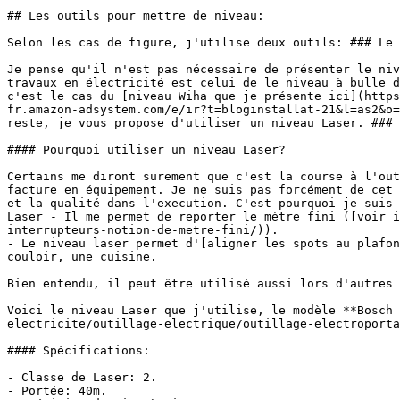
## Les outils pour mettre de niveau:

Selon les cas de figure, j'utilise deux outils: ### Le 
Je pense qu'il n'est pas nécessaire de présenter le niv
travaux en électricité est celui de le niveau à bulle d
c'est le cas du [niveau Wiha que je présente ici](https
fr.amazon-adsystem.com/e/ir?t=bloginstallat-21&l=as2&o=
reste, je vous propose d'utiliser un niveau Laser. ### 
#### Pourquoi utiliser un niveau Laser?

Certains me diront surement que c'est la course à l'out
facture en équipement. Je ne suis pas forcément de cet 
et la qualité dans l'execution. C'est pourquoi je suis 
Laser - Il me permet de reporter le mètre fini ([voir i
interrupteurs-notion-de-metre-fini/)).

- Le niveau laser permet d'[aligner les spots au plafon
couloir, une cuisine.

Bien entendu, il peut être utilisé aussi lors d'autres 
Voici le niveau Laser que j'utilise, le modèle **Bosch 
electricite/outillage-electrique/outillage-electroporta
#### Spécifications:

- Classe de Laser: 2.

- Portée: 40m.
