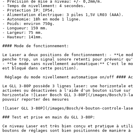
- Précision de mise à niveau: +/- 0,2mm/m.

- Temps de nivellement: 4 secondes.

- Protection IP: IP54.

- Alimentation électrique: 3 piles 1,5V LR03 (AAA).

- Autonomie: 18h en mode 1 ligne.

- Poids: environ 750g.

- Longueur: 159 mm.

- Largeur: 75 mm.

- Hauteur: 141mm.

#### Mode de fonctionnement:

Le Laser a deux positions de fonctionnement: - **Le mod
penche trop, un signal sonore retenti pour prévenir qu'
- **Le mode sans nivellement automatique:** C'est le mo
est bloqué dans cette position).

 Réglage du mode nivellement automatique on/off #### Activation des lignes Laser:

Le GLL 3-80P possède 3 lignes laser: une horizontale et
activées ou désactivées à l'aide d'un bouton situé sur 
horizontale ![Laser Bosch GLL 3-80P](/images/Bosch/3-la
pouvoir reporter des mesures

![Laser GLL 3-80P](/images/Bosch/4-bouton-controle-lase
### Test et prise en main du GLL 3-80P:

Ce niveau Laser est très bien conçu et pratique à utili
boutons de réglages sont bien positionnés de manière à 