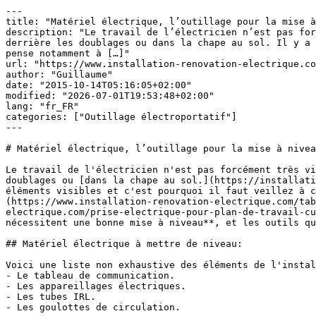
---

title: "Matériel électrique, l’outillage pour la mise à
description: "Le travail de l’électricien n’est pas for
derrière les doublages ou dans la chape au sol. Il y a 
pense notamment à […]"

url: "https://www.installation-renovation-electrique.co
author: "Guillaume"

date: "2015-10-14T05:16:05+02:00"

modified: "2026-07-01T19:53:48+02:00"

lang: "fr_FR"

categories: ["Outillage électroportatif"]

---

# Matériel électrique, l’outillage pour la mise à nivea
Le travail de l'électricien n'est pas forcément très vi
doublages ou [dans la chape au sol.](https://installati
éléments visibles et c'est pourquoi il faut veillez à c
(https://www.installation-renovation-electrique.com/tab
electrique.com/prise-electrique-pour-plan-de-travail-cu
nécessitent une bonne mise à niveau**, et les outils qu
## Matériel électrique à mettre de niveau:

Voici une liste non exhaustive des éléments de l'instal
- Le tableau de communication.

- Les appareillages électriques.

- Les tubes IRL.

- Les goulottes de circulation.
