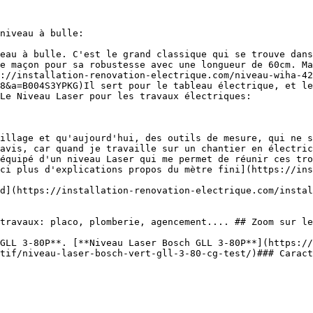
niveau à bulle:

eau à bulle. C'est le grand classique qui se trouve dans
e maçon pour sa robustesse avec une longueur de 60cm. Ma
://installation-renovation-electrique.com/niveau-wiha-42
8&a=B004S3YPKG)Il sert pour le tableau électrique, et le
Le Niveau Laser pour les travaux électriques:

illage et qu'aujourd'hui, des outils de mesure, qui ne s
avis, car quand je travaille sur un chantier en électric
équipé d'un niveau Laser qui me permet de réunir ces tro
ci plus d'explications propos du mètre fini](https://ins
d](https://installation-renovation-electrique.com/instal
travaux: placo, plomberie, agencement.... ## Zoom sur le
GLL 3-80P**. [**Niveau Laser Bosch GLL 3-80P**](https://
tif/niveau-laser-bosch-vert-gll-3-80-cg-test/)### Caract