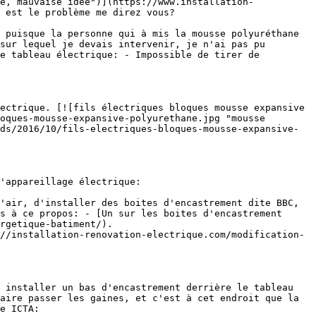
e, mauvaise idée")](https://www.installation-
 est le problème me direz vous?

sur lequel je devais intervenir, je n'ai pas pu 
e tableau électrique: - Impossible de tirer de 
oques-mousse-expansive-polyurethane.jpg "mousse 
ds/2016/10/fils-electriques-bloques-mousse-expansive-
s à ce propos: - [Un sur les boites d'encastrement 
rgetique-batiment/).

//installation-renovation-electrique.com/modification-
aire passer les gaines, et c'est à cet endroit que la 
e ICTA:
