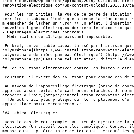
electrique.com/wp-content/uploads/2016/10/tableau-elect
renovation-electrique.com/wp-content/uploads/2016/10/ta
 Pour les non initiés, la vue de ce genre de situation peut vous paraître normale. C'est d'ailleurs concevable, puisque la personne qui à mis la mousse polyuréthane 
derrière le tableau électrique a pensé la même chose. *
m'empêcher de lâcher un juron.** En effet, l'insertion 
nouvelles lignes électriques derrière le placo (ce que 
- Dépannages électriques compromis.

- Modification du câblage existant impossible.

 En bref, un véritable cadeau laissé par l'artisan qui a installé la mousse polyuréthane derrière ce tableau électrique. [![fils électriques bloques mousse expansive 
polyuréthane](https://www.installation-renovation-elect
polyuréthane derrière panneau électrique")](https://www
polyurethane.jpg)Dans une tel situation, difficile d'en
## Les solutions alternatives contre les fuites d'air:

 Pourtant, il existe des solutions pour chaque cas de figure dans l'installation électrique: ### Au niveau de l'appareillage électrique:

 Au niveau de l'appareillage électrique (prise de courant, interrupteur), il suffit pour limiter les passages d'air, d'installer des boites d'encastrement dite BBC, 
appelées aussi boites d'encastrement étanches. Je ne m'
étanches à l'air](https://installation-renovation-elect
- [Un autre ici plus pratique sur le remplacement d'un 
appareillage-boite-encastrement/).

### Tableau électrique:

 Dans le cas de cet exemple, au lieu d'injecter de la mousse expansive avec le résultat obtenu, il aurait fallu installer un bas d'encastrement derrière le tableau 
électrique (Un travail bien plus compliqué). Certes, il
mousse aurait pu être injectée (et aurait entouré les g