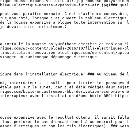
rique-mousse-expansive-fuite-air.jpg "mousse polyuréthan
bleau-electrique-mousse-expansive-fuite-air.jpg)### Quel
*De mon côté, lorsque j'ai ouvert le tableau électrique 
de la mousse expansive à bloqué toute intervention sur l
je devais faire initialement).

rique.com/wp-content/uploads/2016/10/fils-electriques-bl
.installation-renovation-electrique.com/wp-content/uploa
visager un quelconque dépannage électrique

étale pas sur le sujet, car j'ai déjà rédigés deux sujet
rique.com/boite-encastrement-bbc-derivation-economie-ene
interrupteur avec l'installation d'une boite BBC](https:
 faut perforer le bac d'encastrement à un endroit pour f
aines électriques et non les fils électriques). ### Gain