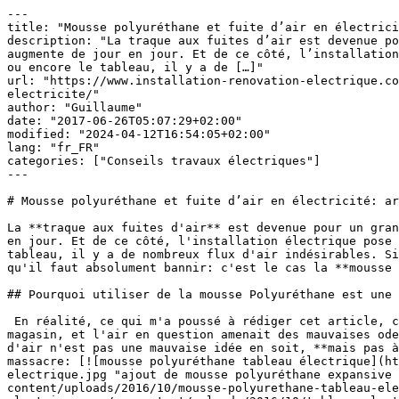
---

title: "Mousse polyuréthane et fuite d’air en électrici
description: "La traque aux fuites d’air est devenue po
augmente de jour en jour. Et de ce côté, l’installation
ou encore le tableau, il y a de […]"

url: "https://www.installation-renovation-electrique.co
electricite/"

author: "Guillaume"

date: "2017-06-26T05:07:29+02:00"

modified: "2024-04-12T16:54:05+02:00"

lang: "fr_FR"

categories: ["Conseils travaux électriques"]

---

# Mousse polyuréthane et fuite d’air en électricité: ar
La **traque aux fuites d'air** est devenue pour un gran
en jour. Et de ce côté, l'installation électrique pose 
tableau, il y a de nombreux flux d'air indésirables. Si
qu'il faut absolument bannir: c'est le cas la **mousse 
## Pourquoi utiliser de la mousse Polyuréthane est une 
 En réalité, ce qui m'a poussé à rédiger cet article, c'est une intervention chez un client professionnel: Ce dernier avait des problèmes de fuite d'air dans son 
magasin, et l'air en question amenait des mauvaises ode
d'air n'est pas une mauvaise idée en soit, **mais pas à
massacre: [![mousse polyuréthane tableau électrique](ht
electrique.jpg "ajout de mousse polyuréthane expansive 
content/uploads/2016/10/mousse-polyurethane-tableau-ele