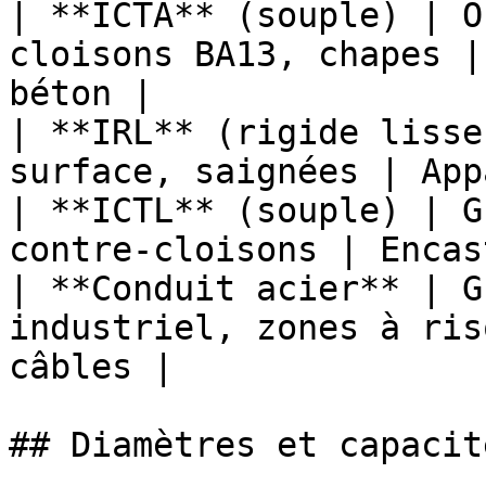
| **ICTA** (souple) | O
cloisons BA13, chapes |
béton |

| **IRL** (rigide lisse
surface, saignées | App
| **ICTL** (souple) | G
contre-cloisons | Encas
| **Conduit acier** | G
industriel, zones à ris
câbles |

## Diamètres et capacit