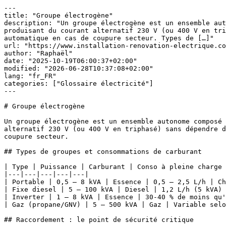
---

title: "Groupe électrogène"

description: "Un groupe électrogène est un ensemble aut
produisant du courant alternatif 230 V (ou 400 V en tri
automatique en cas de coupure secteur. Types de […]"

url: "https://www.installation-renovation-electrique.co
author: "Raphaël"

date: "2025-10-19T06:00:37+02:00"

modified: "2026-06-28T10:37:08+02:00"

lang: "fr_FR"

categories: ["Glossaire électricité"]

---

# Groupe électrogène

Un groupe électrogène est un ensemble autonome composé 
alternatif 230 V (ou 400 V en triphasé) sans dépendre d
coupure secteur.

## Types de groupes et consommations de carburant

| Type | Puissance | Carburant | Conso à pleine charge 
|---|---|---|---|---|

| Portable | 0,5 – 8 kVA | Essence | 0,5 – 2,5 L/h | Ch
| Fixe diesel | 5 – 100 kVA | Diesel | 1,2 L/h (5 kVA) 
| Inverter | 1 – 8 kVA | Essence | 30-40 % de moins qu'
| Gaz (propane/GNV) | 5 – 500 kVA | Gaz | Variable selo
## Raccordement : le point de sécurité critique
