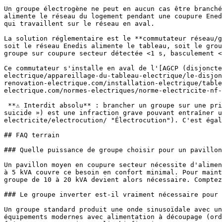
Un groupe électrogène ne peut en aucun cas être branché
alimente le réseau du logement pendant une coupure Ened
qui travaillent sur le réseau en aval.

La solution réglementaire est le **commutateur réseau/g
soit le réseau Enedis alimente le tableau, soit le grou
groupe sur coupure secteur détectée <1 s, basculement <
Ce commutateur s'installe en aval de l'[AGCP (disjoncte
electrique/appareillage-du-tableau-electrique/le-disjon
renovation-electrique.com/installation-electrique/table
electrique.com/normes-electriques/norme-electricite-nf-
 **⚠ Interdit absolu** : brancher un groupe sur une prise via une rallonge et alimenter ainsi le tableau à l'envers (technique dite du « suicide cord » ou « rallonge 
suicide ») est une infraction grave pouvant entraîner u
electricite/electrocution/ "Électrocution"). C'est égal
## FAQ terrain

### Quelle puissance de groupe choisir pour un pavillon
Un pavillon moyen en coupure secteur nécessite d'alimen
à 5 kVA couvre ce besoin en confort minimal. Pour maint
groupe de 10 à 20 kVA devient alors nécessaire. Comptez
### Le groupe inverter est-il vraiment nécessaire pour 
Un groupe standard produit une onde sinusoïdale avec un
équipements modernes avec alimentation à découpage (ord