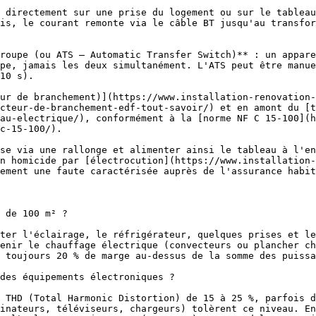
 directement sur une prise du logement ou sur le tableau
is, le courant remonte via le câble BT jusqu'au transfor
roupe (ou ATS — Automatic Transfer Switch)** : un appare
pe, jamais les deux simultanément. L'ATS peut être manue
10 s).

ur de branchement)](https://www.installation-renovation-
cteur-de-branchement-edf-tout-savoir/) et en amont du [t
au-electrique/), conformément à la [norme NF C 15-100](h
c-15-100/).

n homicide par [électrocution](https://www.installation
ement une faute caractérisée auprès de l'assurance habit
 de 100 m² ?

ter l'éclairage, le réfrigérateur, quelques prises et le
enir le chauffage électrique (convecteurs ou plancher ch
 toujours 20 % de marge au-dessus de la somme des puissa
des équipements électroniques ?

 THD (Total Harmonic Distortion) de 15 à 25 %, parfois d
inateurs, téléviseurs, chargeurs) tolèrent ce niveau. En