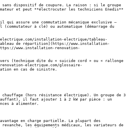
 sans dispositif de coupure. La raison : si le groupe 
mateur et peut **électrocuter les techniciens Enedis** 
il qui assure une commutation mécanique exclusive — 
l (commutateur à clé) ou automatique (démarrage du 
electrique.com/installation-electrique/tableau-
ableau de répartition](https://www.installation-
ttps://www.installation-renovation-
-renovation-electrique.com/glossaire-
ation en cas de sinistre. 

 chauffage (hors résistance électrique). Un groupe de 3 
auffant), il faut ajouter 1 à 2 kW par pièce : un 
nces à alimenter.

avantage en charge partielle. La plupart des 
 revanche, les équipements médicaux, les variateurs de 