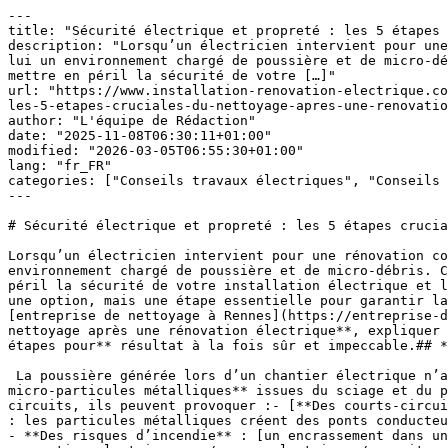
---
title: "Sécurité électrique et propreté : les 5 étapes cruciales du nettoyage après une rénovation électrique"
description: "Lorsqu’un électricien intervient pour une rénovation complète — remplacement d’un tableau, tirage de gaines, saignées dans les murs — il laisse derrière lui un environnement chargé de poussière et de micro-débris. Ces résidus, souvent invisibles à l’œil nu, ne sont pas de simples salissures. Ils peuvent, à terme, mettre en péril la sécurité de votre […]"
url: "https://www.installation-renovation-electrique.com/installation-electrique/conseils-electricite/conseils-travaux-electriques/securite-electrique-et-proprete-les-5-etapes-cruciales-du-nettoyage-apres-une-renovation-electrique/"
author: "L'équipe de Rédaction"
date: "2025-11-08T06:30:11+01:00"
modified: "2026-03-05T06:55:30+01:00"
lang: "fr_FR"
categories: ["Conseils travaux électriques", "Conseils en Électricité"]
---

# Sécurité électrique et propreté : les 5 étapes cruciales du nettoyage après une rénovation électrique

Lorsqu’un électricien intervient pour une rénovation complète — remplacement d’un tableau, tirage de gaines, saignées dans les murs — il laisse derrière lui un environnement chargé de poussière et de micro-débris. Ces résidus, souvent invisibles à l’œil nu, ne sont pas de simples salissures. Ils peuvent, à terme, **mettre en péril la sécurité de votre installation électrique et la santé des occupants**. C’est pourquoi un **nettoyage professionnel après rénovation électrique** n’est pas une option, mais une étape essentielle pour garantir la conformité, la durabilité et la propreté du chantier. Dans cet article, rédigé par la société Propre au Carré, [entreprise de nettoyage à Rennes](https://entreprise-de-nettoyage-rennes.fr/), que nous remercions par ailleurs, nous allons détailler **les 5 étapes clés du nettoyage après une rénovation électrique**, expliquer **pourquoi la poussière issue d’un chantier électrique est plus dangereuse qu’elle n’y paraît**, et voir **les étapes pour** résultat à la fois sûr et impeccable.## **Pourquoi la poussière d’un chantier électrique est plus dangereuse qu’il n’y paraît**

 La poussière générée lors d’un chantier électrique n’a rien à voir avec celle du quotidien. Elle est composée de **poussières de plâtre, de ciment, de PVC et de micro-particules métalliques** issues du sciage et du perçage des gaines et tableaux. Ces résidus sont conducteurs et corrosifs. Lorsqu’ils s’infiltrent dans les circuits, ils peuvent provoquer :- [**Des courts-circuits**](https://www.installation-renovation-electrique.com/normes-electriques/securite-electrique/court-circuit/) : les particules métalliques créent des ponts conducteurs entre les bornes.
- **Des risques d’incendie** : [un encrassement dans un tableau électrique augmente la température et peut déclencher un départ de feu.](https://www.installation-renovation-electrique.com/normes-electriques/securite-electrique/dangers-electriques/)
- **Une corrosion lente des composants** : les poussières acides attaquent les contacts et détériorent la durée de vie des installations.
- **Des problèmes respiratoires et allergiques** : les micro-particules restent en suspension et se déposent dans les voies respiratoires.
 
 Un nettoyage classique avec un simple balai ou un chiffon humide ne suffit pas : **il faut un protocole spécifique, adapté à l’environnement électrique et conforme aux règles de sécurité.**## **Étape 1 : Le dépoussiérage des gaines et boîtiers avant raccordement**

 Avant le raccordement final des circuits, il est primordial de **nettoyer les gaines, les boîtiers d’encastrement et les zones murales ouvertes**.  Ces endroits concentrent le plus de poussière et de résidus de perçage. Si ces impuretés ne sont pas retirées, elles peuvent gêner la mise en place des prises, créer un mauvais contact ou même bloquer les connexions.### **Les bonnes pratiques professionnelles :**

- Utiliser un **aspirateur à filtre HEPA**, capable de capturer les particules fines sans les rejeter dans l’air.
- Travailler avec des **chiffons microfibres antistatiques** pour éviter la création de charge électrique.
- Nettoyer les murs, boîtiers, interrupteurs et[ **goulottes** ](https://www.installation-renovation-electrique.com/installation-electrique/tableau-electrique/gtl/fixer-le-tableau-electrique-sur-la-goulotte-gtl/)avant toute remise sous tension.
 
 Un nettoyage méticuleux à cette étape facilite le travail de l’électricien, assure un montage sans résidus et évite les interventions correctives coûteuses.## **Étape 2 : L’aspiration du tableau électrique et du coffret GTL**

 Le **tableau électrique** ([ou coffret GTL](https://www.installation-renovation-electrique.com/domotique-securite/coffret-de-communication/la-distance-entre-tableau-de-repartition-electrique-tableau-de-communication/)) est le centre névralgique de toute installation. C’est ici que se concentrent les disjoncteurs, interrupteurs différentiels et circuits de distribution.  Or, pendant [la rénovation](https://www.installation-renovation-electrique.com/installation-electrique/conseils-electricite/renovation-electrique/renovation-electrique-batiments-anciens/), il est fréquent que la poussière s’y accumule, surtout si le coffret est ouvert pour modifications.### **Le protocole de nettoyage professionnel :**

- Débrancher ou isoler la zone avant toute intervention.
- Utiliser un **aspirateur antistatique à embout fin** pour retirer délicatement la poussière.
- Proscrire tout liquide ou aérosol nettoyant : **l’humidité et l’électricité ne font pas bon ménage.**
- Nettoyer également le support, la plinthe technique et les alentours du tableau.
 
 Un tableau propre, c’est une installation plus sûre, conforme et durable.## **Étape 3 : Gestion et évacuation des déchets électriques spécifiques**

 Les travaux d’électricité génèrent un grand nombre de déchets :- Chutes de gaines, câbles, boîtiers, vis, goulottes, plastiques.
- Gravats issus du perçage ou de la dépose d’anciens dispositifs.
- Emballages (cartons, plastiques, gaines thermorétractables).
 
 Ces déchets ne peuvent pas être mélangés aux ordures classiques. Ils doivent être triés, évacués et recyclés selon les règles locales. Une **entreprise de nettoyage professionnelle** prend en charge :- Le **tri sélectif** des matériaux (plastique, métal, gravats).
- Le **transport vers une déchetterie agréée**.
- L’émission éventuelle d’un **bordereau de suivi des déchets** pour les chantiers réglementés.
 
 Outre l’aspect écologique, cette étape garantit un **chantier conforme et sécurisé**, où aucun objet coupant ou conducteur ne reste au sol.## **Étape 4 : Nettoyage des surfaces vitrées et des finitions**

 Une fois la rénovation terminée, les vitres, baies vitrées et encadrements présentent souvent **des traces de poussière, de doigts, voire de micro-rayures de plâtre**.  Pour un rendu professionnel et une restitution parfaite du chantier, il est indispensable d’effectuer un **nettoyage complet des vitres et encadrements**. Là encore, une entreprise spécialisée dans le nettoyage intervient avec du matériel professionnel :- **Raclettes professionnelles**, **perches télescopiques à eau pure** (pour les grandes hauteurs), et microfibres non pelucheuses.
- Produits écologiques et antistatiques pour éviter le retour rapide de la poussière.
- Nettoyage des **encadrements, rails et joints**, souvent oubliés mais essentiels à l’esthétique et à la durabilité des vitrages.
 
 Les vitres retrouvent toute leur clarté, les pièces gagnent en luminosité, et le chantier prend sa véritable dimension finale.## **Étape 5 : Nettoyage général et contrôle de sécurité final**

 Une fois les zones techniques et vitrées traitées, vient le **nettoyage de finition** :- Dépoussiérage complet des murs, plafonds, interrupteurs et luminaires.
- Aspiration et lavage des sols, y compris les plinthes et recoins.
- Nettoyage des portes, poignées et cadres.
- Désinfection légère des zones à contact fréquent.
 
 Cette phase de finition permet de **retirer toute trace de poussière conductrice** et d’offrir un environnement sain, sans danger ni particule en suspension. Un **contrôle visuel** est ensuite effectué :- Le tableau électrique est propre et accessible.
- Les interrupteurs et prises ne présentent aucune trace.
- Les sols et vitres sont nets.
- Aucune poussière ne subsiste autour des gaines et plinthes techniques.
 
 Le résultat ? Un logement **propre, sécurisé et prêt à être habité**, sans risquer les désagréments d’une poussière électrique persistante.## **Pourquoi faire appel à une entreprise de nettoyage spécialisée après une rénovation électrique ?**

 Un nettoyage post-rénovation électrique ne s’improvise pas.  Voici les principales raisons de confier cette mission à des **professionnels du nettoyage à Rennes** :### **1. Une expertise technique**

 Les agents sont formés à intervenir dans des environnements sensibles, à proximité d’installations électriques, sans risque de court-circuit ou de dégradation du matériel.### **2. Des outils adaptés**

 Aspirateurs à filtre HEPA, chiffons antistatiques, perches télescopiques, produits non corrosifs : tout est pensé pour la sécurité et la qualité.### **3. Un gain de temps**

 Plutôt que de perdre des heures à nettoyer les moindres recoins, les professionnels rendent le chantier habitable en un temps record.### **4. Une conformité garantie**

 Les chantiers professionnels exigent souvent une remise en état conforme aux normes de sécurité et d’hygiène. Une entreprise de nettoyage certifie ce travail et facilite la validation des travaux.### **5. Un résultat visible et durable**

 Un nettoyage en profondeur valorise le travail de l’électricien et la satisfaction du client final. Les vitres brillent, les sols respirent, et la poussière disparaît durablement.## **Focus écologique : un nettoyage responsable**

 Les rénovations électriques génèrent beaucoup de déchets plastiques et métalliques. Chez *Propre au Carré*, nous adopto