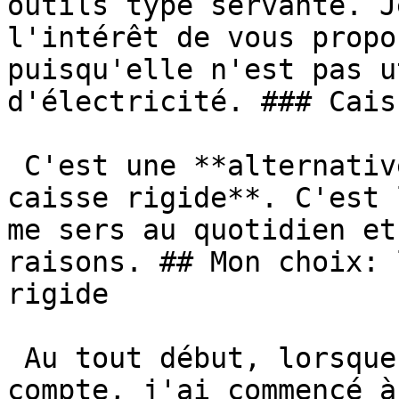
outils type servante. J
l'intérêt de vous propo
puisqu'elle n'est pas u
d'électricité. ### Cais
 C'est une **alternative au sac à dos et à la 
caisse rigide**. C'est 
me sers au quotidien et
raisons. ## Mon choix: 
rigide

 Au tout début, lorsque je me suis mis à mon 
compte, j'ai commencé à