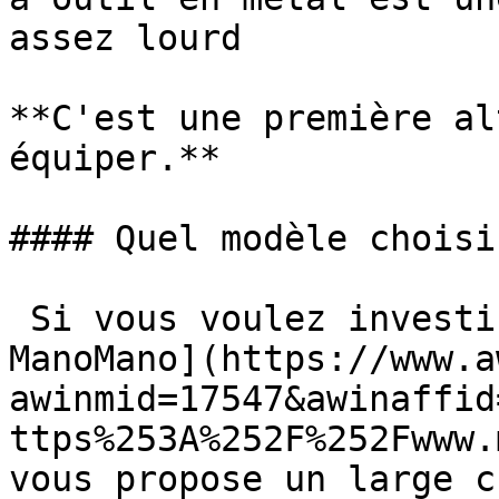
assez lourd

**C'est une première al
équiper.**

#### Quel modèle choisir
 Si vous voulez investir, [la market place 
ManoMano](https://www.a
awinmid=17547&awinaffid
ttps%253A%252F%252Fwww.
vous propose un large c