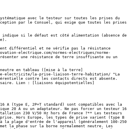
ystématique avec le testeur sur toutes les prises du 
ception par le Consuel, qui exige que toutes les prises 
 indique si le défaut est côté alimentation (absence de 
e).

ovation-electrique.com/normes-electriques/norme-
résenter une résistance de terre insuffisante ou un 
 neutre en tableau ([mise à la terre]
e-electricite/la-prise-liaison-terre-habitation/ "La 
érentielle contre les contacts directs est absente. 
saire. Lien : [liaisons équipotentielles]
ique 20 A ou un adaptateur. Ne pas forcer un testeur 16 
tallation 230 V/50 Hz hors de France ?** Les testeurs 
prise. Hors Europe, les types de prise varient (type B 
à la plage d'entrée de l'appareil (généralement 100-250 
met la phase sur la borne normalement neutre. Les 