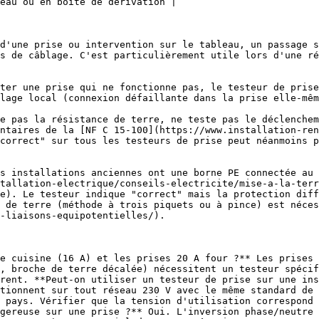
eau ou en boîte de dérivation |

d'une prise ou intervention sur le tableau, un passage s
s de câblage. C'est particulièrement utile lors d'une ré
ter une prise qui ne fonctionne pas, le testeur de prise
lage local (connexion défaillante dans la prise elle-mêm
ntaires de la [NF C 15-100](https://www.installation-ren
correct" sur tous les testeurs de prise peut néanmoins p
s installations anciennes ont une borne PE connectée au
tallation-electrique/conseils-electricite/mise-a-la-terr
e). Le testeur indique "correct" mais la protection diff
 de terre (méthode à trois piquets ou à pince) est néces
-liaisons-equipotentielles/).

, broche de terre décalée) nécessitent un testeur spécif
rent. **Peut-on utiliser un testeur de prise sur une ins
tionnent sur tout réseau 230 V avec le même standard de 
 pays. Vérifier que la tension d'utilisation correspond 
gereuse sur une prise ?** Oui. L'inversion phase/neutre 