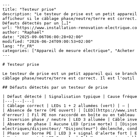
---

title: "Testeur prise"

description: "Le testeur de prise est un petit appareil
afficheur si le câblage phase/neutre/terre est correct.
Défauts détectés par un […]"

url: "https://www.installation-renovation-electrique.co
author: "Raphaël"

date: "2025-09-06T06:00:28+02:00"

modified: "2026-06-24T09:00:53+02:00"

lang: "fr_FR"

categories: ["Appareil de mesure électrique", "Acheter 
---

# Testeur prise

Le testeur de prise est un petit appareil qui se branch
câblage phase/neutre/terre est correct. Il est l'outil 
## Défauts détectés par un testeur de prise

| Défaut détecté | Signalisation typique | Cause fréque
|---|---|---|

| Câblage correct | LEDs 1 + 2 allumées (vert) | — |

| Absence de terre (PE ouvert) | [LED](https://www.inst
d'erreur) | Fil PE non raccordé en boîte ou en tableau 
| Inversion phase / neutre | LED 3 allumée | Câble inve
| Absence de phase | Aucune LED (prise morte) | [Disjon
electriques/disjoncteur/ "Disjoncteur") déclenché, cond
| Phase sur borne PE | LED 3 + signal d'alerte fort | E