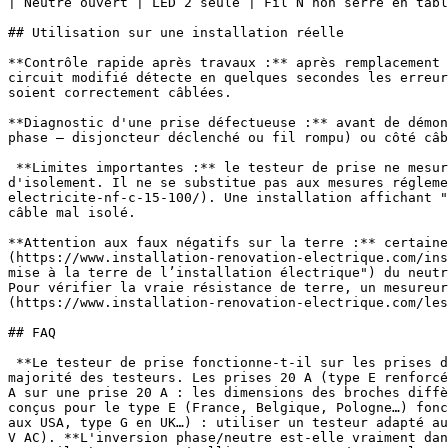
| Neutre ouvert | LED 2 seule | Fil N non serré en tabl
## Utilisation sur une installation réelle

**Contrôle rapide après travaux :** après remplacement 
circuit modifié détecte en quelques secondes les erreur
soient correctement câblées.

**Diagnostic d'une prise défectueuse :** avant de démon
phase — disjoncteur déclenché ou fil rompu) ou côté câb
 **Limites importantes :** le testeur de prise ne mesure pas la résistance de terre, ne teste pas le déclenchement différentiel et ne vérifie pas la résistance 
d'isolement. Il ne se substitue pas aux mesures régleme
electricite-nf-c-15-100/). Une installation affichant "
câble mal isolé. 

**Attention aux faux négatifs sur la terre :** certaine
(https://www.installation-renovation-electrique.com/ins
mise à la terre de l’installation électrique") du neutr
Pour vérifier la vraie résistance de terre, un mesureur
(https://www.installation-renovation-electrique.com/les
## FAQ

 **Le testeur de prise fonctionne-t-il sur les prises de cuisine (16 A) et les prises 20 A four ?** Les prises 16 A (type E, 2P+T standard) sont compatibles avec la 
majorité des testeurs. Les prises 20 A (type E renforcé
A sur une prise 20 A : les dimensions des broches diffè
conçus pour le type E (France, Belgique, Pologne…) fonc
aux USA, type G en UK…) : utiliser un testeur adapté au
V AC). **L'inversion phase/neutre est-elle vraiment dan