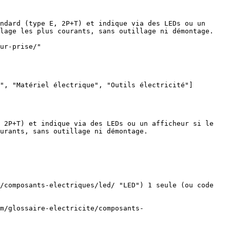
ndard (type E, 2P+T) et indique via des LEDs ou un 
lage les plus courants, sans outillage ni démontage. 
ur-prise/"

", "Matériel électrique", "Outils électricité"]

 2P+T) et indique via des LEDs ou un afficheur si le 
urants, sans outillage ni démontage.

/composants-electriques/led/ "LED") 1 seule (ou code 
m/glossaire-electricite/composants-