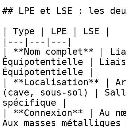
## LPE et LSE : les deu
| Type | LPE | LSE |

|---|---|---|

| **Nom complet** | Lia
Équipotentielle | Liais
Équipotentielle |

| **Localisation** | Ar
(cave, sous-sol) | Sall
spécifique |

| **Connexion** | Au nœ
Aux masses métalliques 