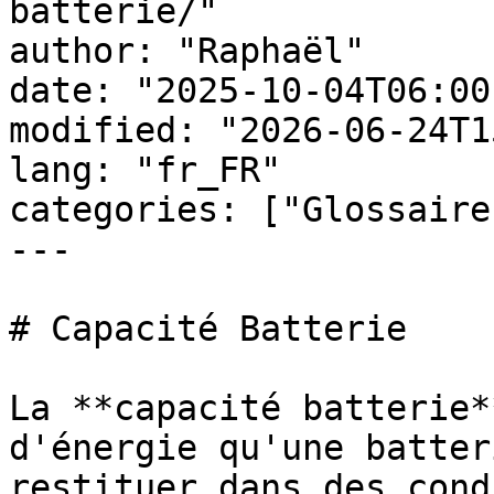
batterie/"

author: "Raphaël"

date: "2025-10-04T06:00
modified: "2026-06-24T1
lang: "fr_FR"

categories: ["Glossaire
---

# Capacité Batterie

La **capacité batterie*
d'énergie qu'une batter
restituer dans des cond