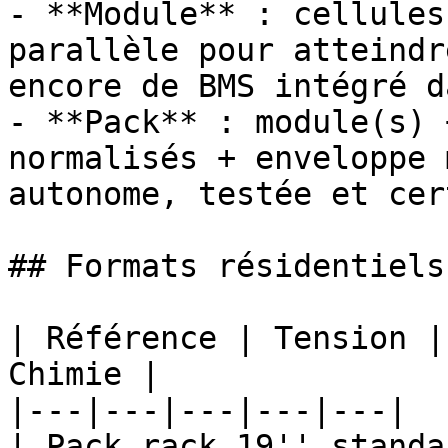
- **Module** : cellules
parallèle pour atteindr
encore de BMS intégré d
- **Pack** : module(s) 
normalisés + enveloppe 
autonome, testée et cer
## Formats résidentiels
| Référence | Tension |
Chimie |

|---|---|---|---|---|

| Pack rack 19'' standa