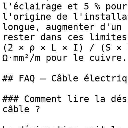
l'éclairage et 5 % pour
l'origine de l'installa
longue, augmenter d'un 
rester dans ces limites
(2 × ρ × L × I) / (S × 
Ω·mm²/m pour le cuivre. 
## FAQ — Câble électriqu
### Comment lire la dés
câble ?
