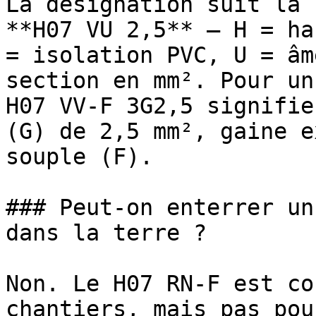
La désignation suit la 
**H07 VU 2,5** — H = ha
= isolation PVC, U = âm
section en mm². Pour un
H07 VV-F 3G2,5 signifie
(G) de 2,5 mm², gaine e
souple (F).

### Peut-on enterrer un
dans la terre ?

Non. Le H07 RN-F est co
chantiers, mais pas pou