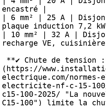
| 4 mm² | 20 A | Disjon
encastré |

| 6 mm² | 25 A | Disjon
plaque induction 7,2 kW 
| 10 mm² | 32 A | Disjo
recharge VE, cuisinière
 **✔ Chute de tension :** La [NF C 15-100]
(https://www.installati
electrique.com/normes-e
electricite-nf-c-15-100
c15-100-2025/ "La nouve
C15-100") limite la chu