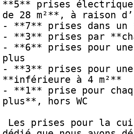
**5** prises électrique
de 28 m²**, à raison d’
- **7** prises dans un 
- **3** prises par **ch
- **6** prises pour une
plus

- **3** prises pour une
**inférieure à 4 m²**

- **1** prise pour chaq
plus**, hors WC

 Les prises pour la cuisine sont celles du circuit 
dédié que nous avons dé