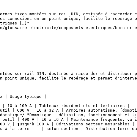
ornes fixes montées sur rail DIN, destinée à raccorder e
es connexions en un point unique, facilite le repérage e
triques […]"

m/glossaire-electricite/composants-electriques/bornier-e
ntées sur rail DIN, destinée à raccorder et distribuer p
n point unique, facilite le repérage et permet d'interve
x | Usage typique |

 | 10 à 100 A | Tableaux résidentiels et tertiaires |

util | 600 V | 10 à 32 A | Armoires automatisme, [domoti
domotique/ "Domotique : définition, fonctionnement et li
 outil | 400 V | 10 à 16 A | Maintenance fréquente, vari
00 V | jusqu'à 100 A | Dérivations secteur mesurables |

s à la terre | — | selon section | Distribution terre da