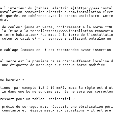
à l'intérieur du [tableau électrique](https://www.instal
nstallation-renovation-electrique.com/installation-elect
étiquetée, en cohérence avec le schéma unifilaire. Cette
éral.

 de couleur jaune et verte, conformément à la norme **NF
 la [mise à la terre](https://www.installation-renovatio
n-terre-habitation/ "La mise à la terre de l’installatio
 selon le calibre) — un serrage insuffisant entraîne un 
e câblage (cosses en E) est recommandée avant insertion 
 une étiquette de marquage sur chaque borne modifiée. 

me bornier ?

tions (par exemple 1,5 à 10 mm²), mais la règle est d'ut
fin dans une borne surdimensionnée ne sera pas correctem
ressort pour un tableau résidentiel ?

 précis du serrage, mais nécessite une vérification péri
 constante et résiste mieux aux vibrations — il est préf