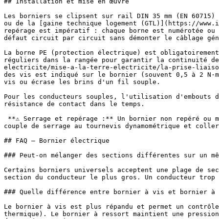
## Installation et mise en œuvre

Les borniers se clipsent sur rail DIN 35 mm (EN 60715) 
ou de la [gaine technique logement (GTL)](https://www.i
repérage est impératif : chaque borne est numérotée ou 
défaut circuit par circuit sans démonter le câblage gén
La borne PE (protection électrique) est obligatoirement
réguliers dans la rangée pour garantir la continuité de
electricite/mise-a-la-terre-electricite/la-prise-liaiso
des vis est indiqué sur le bornier (souvent 0,5 à 2 N·m
vis ou écrase les brins d'un fil souple.

Pour les conducteurs souples, l'utilisation d'embouts d
résistance de contact dans le temps.

 **⚠ Serrage et repérage :** Un bornier non repéré ou mal serré est la première cause d'échauffement localisé dans un tableau. Après toute intervention, vérifier le 
couple de serrage au tournevis dynamométrique et coller
## FAQ — Bornier électrique

### Peut-on mélanger des sections différentes sur un mê
Certains borniers universels acceptent une plage de sec
section du conducteur le plus gros. Un conducteur trop 
### Quelle différence entre bornier à vis et bornier à 
Le bornier à vis est plus répandu et permet un contrôle
thermique). Le bornier à ressort maintient une pression