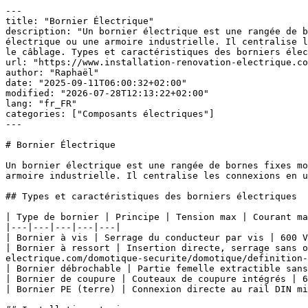
---

title: "Bornier Électrique"

description: "Un bornier électrique est une rangée de b
électrique ou une armoire industrielle. Il centralise l
le câblage. Types et caractéristiques des borniers élec
url: "https://www.installation-renovation-electrique.co
author: "Raphaël"

date: "2025-09-11T06:00:32+02:00"

modified: "2026-07-28T12:13:22+02:00"

lang: "fr_FR"

categories: ["Composants électriques"]

---

# Bornier Électrique

Un bornier électrique est une rangée de bornes fixes mo
armoire industrielle. Il centralise les connexions en u
## Types et caractéristiques des borniers électriques

| Type de bornier | Principe | Tension max | Courant ma
|---|---|---|---|---|

| Bornier à vis | Serrage du conducteur par vis | 600 V
| Bornier à ressort | Insertion directe, serrage sans o
electrique.com/domotique-securite/domotique/definition-
| Bornier débrochable | Partie femelle extractible sans
| Bornier de coupure | Couteaux de coupure intégrés | 6
| Bornier PE (terre) | Connexion directe au rail DIN mi