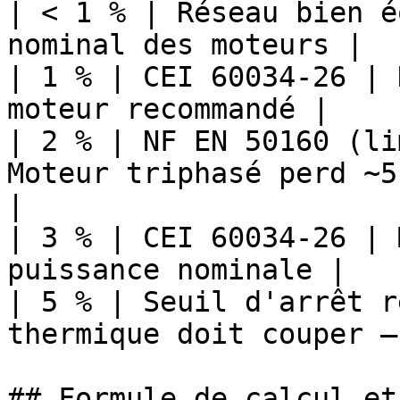
| < 1 % | Réseau bien é
nominal des moteurs |

| 1 % | CEI 60034-26 | 
moteur recommandé |

| 2 % | NF EN 50160 (li
Moteur triphasé perd ~5
|

| 3 % | CEI 60034-26 | 
puissance nominale |

| 5 % | Seuil d'arrêt r
thermique doit couper —
## Formule de calcul et