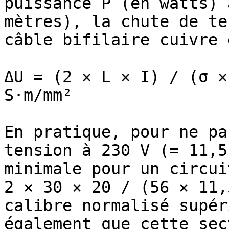
puissance P (en watts) 
mètres), la chute de te
câble bifilaire cuivre 
ΔU = (2 × L × I) / (σ ×
S·m/mm²

En pratique, pour ne pa
tension à 230 V (= 11,5
minimale pour un circui
2 × 30 × 20 / (56 × 11,
calibre normalisé supér
également que cette sec