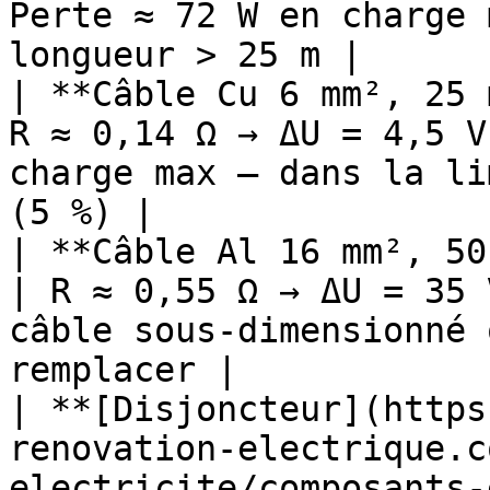
Perte ≈ 72 W en charge 
longueur > 25 m |

| **Câble Cu 6 mm², 25 
R ≈ 0,14 Ω → ΔU = 4,5 V
charge max — dans la li
(5 %) |

| **Câble Al 16 mm², 50
| R ≈ 0,55 Ω → ΔU = 35 
câble sous-dimensionné 
remplacer |

| **[Disjoncteur](https
renovation-electrique.c
electricite/composants-