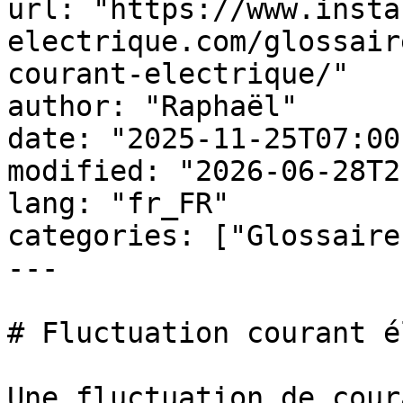
url: "https://www.insta
electrique.com/glossair
courant-electrique/"

author: "Raphaël"

date: "2025-11-25T07:00
modified: "2026-06-28T2
lang: "fr_FR"

categories: ["Glossaire
---

# Fluctuation courant é
Une fluctuation de cour