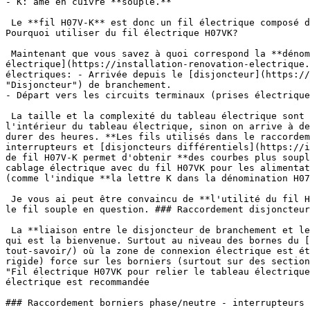
- K: âme en cuivre **souple.**

 Le **fil H07V-K** est donc un fil électrique composé d'une enveloppe en PVC avec un conducteur souple en cuivre (on parle aussi de câble électrique multibrins). ## 
Pourquoi utiliser du fil électrique H07VK?

 Maintenant que vous savez à quoi correspond la **dénomination H07VK**, je vais vous expliquer pourquoi il va devenir indispensable pour [réaliser de votre tableau 
électrique](https://installation-renovation-electrique.
électriques: - Arrivée depuis le [disjoncteur](https://
"Disjoncteur") de branchement.

- Départ vers les circuits terminaux (prises électrique
 La taille et la complexité du tableau électrique sont généralement croissantes avec la taille du logement. Il faut donc arriver à obtenir le plus d'espace possible à 
l'intérieur du tableau électrique, sinon on arrive à de
durer des heures. **Les fils utilisés dans le raccordem
interrupteurs et [disjoncteurs différentiels](https://i
de fil H07V-K permet d'obtenir **des courbes plus soupl
cablage électrique avec du fil H07VK pour les alimentat
(comme l'indique **la lettre K dans la dénomination H07
 Je vous ai peut être convaincu de **l'utilité du fil H07VK pour le câblage du tableau électrique!** Mais je n'ai pas donner d'information sur l'endroit où utiliser 
le fil souple en question. ### Raccordement disjoncteur
 La **liaison entre le disjoncteur de branchement et les borniers du tableau électrique** doit se faire en H07VK. Et là encore, c'est la **souplesse du fil H07VK** 
qui est la bienvenue. Surtout au niveau des bornes du [
tout-savoir/) où la zone de connexion électrique est ét
rigide) force sur les borniers (surtout sur des section
"Fil électrique H07VK pour relier le tableau électrique
électrique est recommandée

### Raccordement borniers phase/neutre - interrupteurs 