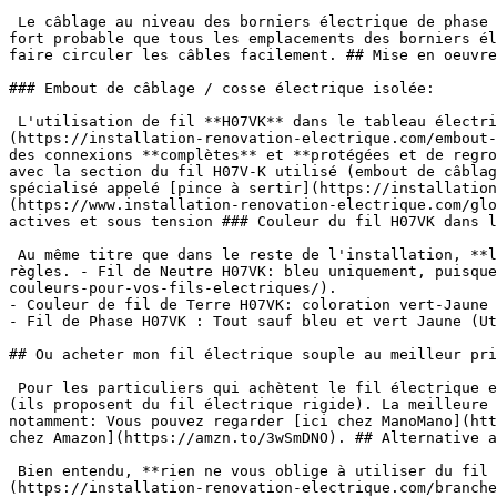
 Le câblage au niveau des borniers électrique de phase et neutre est bien souvent compliqué, car l'accès est souvent réduit. Si votre tableau est important, il est 
fort probable que tous les emplacements des borniers él
faire circuler les câbles facilement. ## Mise en oeuvre
### Embout de câblage / cosse électrique isolée:

 L'utilisation de fil **H07VK** dans le tableau électrique implique qu'il faille utiliser un autre accessoire, [l'embout de câblage à collerette isolante]
(https://installation-renovation-electrique.com/embout-
des connexions **complètes** et **protégées et de regro
avec la section du fil H07V-K utilisé (embout de câblag
spécialisé appelé [pince à sertir](https://installation
(https://www.installation-renovation-electrique.com/glo
actives et sous tension ### Couleur du fil H07VK dans l
 Au même titre que dans le reste de l'installation, **les couleurs de fils électriques** de raccordement utilisés dans le tableau électrique obéissent aux même 
règles. - Fil de Neutre H07VK: bleu uniquement, puisque
couleurs-pour-vos-fils-electriques/).

- Couleur de fil de Terre H07VK: coloration vert-Jaune 
- Fil de Phase H07VK : Tout sauf bleu et vert Jaune (Ut
## Ou acheter mon fil électrique souple au meilleur pri
 Pour les particuliers qui achètent le fil électrique en grande surface de bricolage, il faut savoir que le H07VK 10mm2 et le H07V-K 16mm2 n'est pas distribué en GSB 
(ils proposent du fil électrique rigide). La meilleure 
notamment: Vous pouvez regarder [ici chez ManoMano](htt
chez Amazon](https://amzn.to/3wSmDNO). ## Alternative a
 Bien entendu, **rien ne vous oblige à utiliser du fil électrique de type H07VK** pour réaliser les [branchements à l'intérieur de votre tableau électrique]
(https://installation-renovation-electrique.com/branche