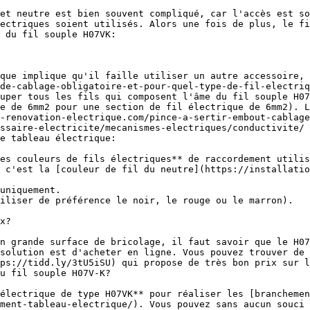
ectriques soient utilisés. Alors une fois de plus, le fi
 du fil souple H07VK:

de-cablage-obligatoire-et-pour-quel-type-de-fil-electriq
uper tous les fils qui composent l'âme du fil souple H07
e de 6mm2 pour une section de fil électrique de 6mm2). L
-renovation-electrique.com/pince-a-sertir-embout-cablage
ssaire-electricite/mecanismes-electriques/conductivite/ 
e tableau électrique:

 c'est la [couleur de fil du neutre](https://installatio
uniquement.

iliser de préférence le noir, le rouge ou le marron).

x?

solution est d'acheter en ligne. Vous pouvez trouver de 
ps://tidd.ly/3tU5iSU) qui propose de très bon prix sur l
u fil souple H07V-K?

ment-tableau-electrique/). Vous pouvez sans aucun souci 