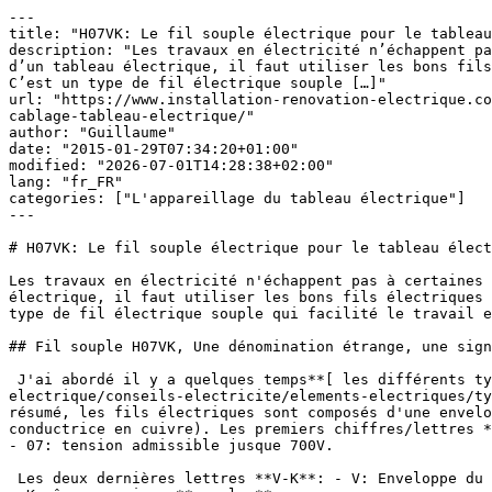
---

title: "H07VK: Le fil souple électrique pour le tableau
description: "Les travaux en électricité n’échappent pa
d’un tableau électrique, il faut utiliser les bons fils
C’est un type de fil électrique souple […]"

url: "https://www.installation-renovation-electrique.co
cablage-tableau-electrique/"

author: "Guillaume"

date: "2015-01-29T07:34:20+01:00"

modified: "2026-07-01T14:28:38+02:00"

lang: "fr_FR"

categories: ["L'appareillage du tableau électrique"]

---

# H07VK: Le fil souple électrique pour le tableau élect
Les travaux en électricité n'échappent pas à certaines 
électrique, il faut utiliser les bons fils électriques 
type de fil électrique souple qui facilité le travail e
## Fil souple H07VK, Une dénomination étrange, une sign
 J'ai abordé il y a quelques temps**[ les différents types de fils et câbles électriques](https://www.installation-renovation-electrique.com/installation-
electrique/conseils-electricite/elements-electriques/ty
résumé, les fils électriques sont composés d'une envelo
conductrice en cuivre). Les premiers chiffres/lettres *
- 07: tension admissible jusque 700V.

 Les deux dernières lettres **V-K**: - V: Enveloppe du fil électrique isolante en PVC.
