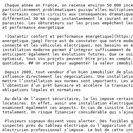
 Chaque année en France, on recense environ 50 000 incendies domestiques qui trouvent leur origine dans des défaillances électriques. Les installations vétustes sont 
particulièrement problématiques puisqu’elles multiplien
de certains courts-circuits aux conséquences dramatique
différentiel 30 mA coupe instantanément le courant en c
parasites. Les obturateurs sur les prises empêchent les
et performance énergétique

 ![Garantir confort et performance énergétique](https://www.installation-renovation-electrique.com/wp-content/uploads/2025/10/Garantir-confort-et-performance-
energetique.jpeg) Force est de constater que notre mode
connecté et les véhicules électriques, nos besoins en é
installation moderne permet d’intégrer suffisamment de 
anticipent également les évolutions futures. Que ce soi
optimisé, tous vos projets peuvent être pris en compte.
quotidien. ## Un atout pour augmenter la valeur immobil
 Depuis 2009, tout vendeur d’un bien immobilier de plus de quinze ans doit fournir un diagnostic électrique. Ce document révèle l’état réel de l’installation et 
influence directement les négociations. Une installatio
mettre l’installation aux normes sont importants. Les a
l’obtention d’un prêt bancaire et accélère la transacti
obligations légales et normatives

 Au-delà de l’aspect sécuritaire, la loi impose certaines obligations. Les propriétaires bailleurs doivent notamment garantir un logement décent et sécurisé à leurs 
locataires. En effet, avoir une installation électrique
examinent également ces aspects. En cas de sinistre lié
totalement. Un risque financier considérable qui s’ajou
 Plusieurs signaux doivent vous alerter. Des fusibles qui sautent régulièrement, des prises anciennes qui sont sans terre, des fils apparents ou dénudés, des odeurs 
suspectes près du tableau électrique ou l’apparition d’
électricien professionnel s’impose. Le but de cette int