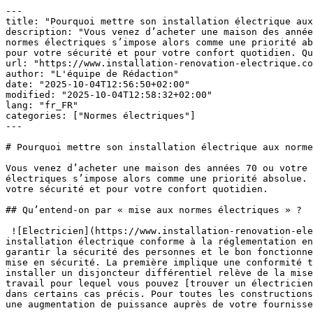
---

title: "Pourquoi mettre son installation électrique aux
description: "Vous venez d’acheter une maison des année
normes électriques s’impose alors comme une priorité ab
pour votre sécurité et pour votre confort quotidien. Qu
url: "https://www.installation-renovation-electrique.co
author: "L'équipe de Rédaction"

date: "2025-10-04T12:56:50+02:00"

modified: "2025-10-04T12:58:32+02:00"

lang: "fr_FR"

categories: ["Normes électriques"]

---

# Pourquoi mettre son installation électrique aux norme
Vous venez d’acheter une maison des années 70 ou votre 
électriques s’impose alors comme une priorité absolue. 
votre sécurité et pour votre confort quotidien.

## Qu’entend-on par « mise aux normes électriques » ?

 ![Electricien](https://www.installation-renovation-electrique.com/wp-content/uploads/2025/10/electricien.jpeg) La mise aux normes consiste à rendre votre 
installation électrique conforme à la réglementation en
garantir la sécurité des personnes et le bon fonctionne
mise en sécurité. La première implique une conformité t
installer un disjoncteur différentiel relève de la mise
travail pour lequel vous pouvez [trouver un électricien
dans certains cas précis. Pour toutes les constructions
une augmentation de puissance auprès de votre fournisse